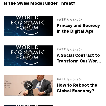
Is the Swiss Model under Threat?
#WEF セッション
Privacy and Secrecy
in the Digital Age
#WEF セッション
A Social Contract to
Transform Our World
by 2030
#WEF セッション
How to Reboot the
Global Economy?