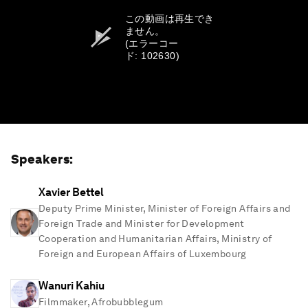
この動画は再生でき
ません。
(エラーコー
ド: 102630)
Speakers:
Xavier Bettel
Deputy Prime Minister, Minister of Foreign Affairs and
Foreign Trade and Minister for Development
Cooperation and Humanitarian Affairs, Ministry of
Foreign and European Affairs of Luxembourg
Wanuri Kahiu
Filmmaker, Afrobubblegum