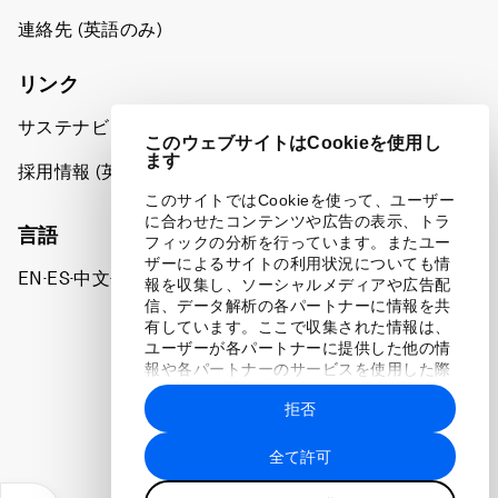
連絡先 (英語のみ)
リンク
サステナビリティへの取り組み
このウェブサイトはCookieを使用し
ます
採用情報 (英語のみ)
このサイトではCookieを使って、ユーザー
に合わせたコンテンツや広告の表示、トラ
言語
フィックの分析を行っています。またユー
ザーによるサイトの利用状況についても情
EN
ES
中文
日本語
▪
▪
▪
報を収集し、ソーシャルメディアや広告配
信、データ解析の各パートナーに情報を共
有しています。ここで収集された情報は、
ユーザーが各パートナーに提供した他の情
報や各パートナーのサービスを使用した際
に収集された情報と組み合わされ、各パー
拒否
トナーによって使用されることがありま
プライバシーポリシーと利用規約
す。
全て許可
サイトマップ