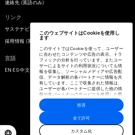
連絡先 (英語のみ)
リンク
サステナビリティへの取り組み
このウェブサイトはCookieを使用し
ます
採用情報 (英語のみ)
このサイトではCookieを使って、ユーザー
に合わせたコンテンツや広告の表示、トラ
言語
フィックの分析を行っています。またユー
ザーによるサイトの利用状況についても情
EN
ES
中文
日本語
▪
▪
▪
報を収集し、ソーシャルメディアや広告配
信、データ解析の各パートナーに情報を共
有しています。ここで収集された情報は、
ユーザーが各パートナーに提供した他の情
報や各パートナーのサービスを使用した際
に収集された情報と組み合わされ、各パー
拒否
トナーによって使用されることがありま
プライバシーポリシーと利用規約
す。
全て許可
サイトマップ
カスタム化
©
2026
世界経済フォーラム
EN
ES
中文
日本語