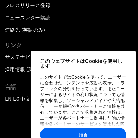
プレスリリース登録
Building New Platforms of Cooperation
ニュースレター購読
Closing Remarks
連絡先 (英語のみ)
リンク
サステナビリティへの取り組み
このウェブサイトはCookieを使用し
ます
採用情報 (英語のみ)
このサイトではCookieを使って、ユーザー
に合わせたコンテンツや広告の表示、トラ
言語
フィックの分析を行っています。またユー
ザーによるサイトの利用状況についても情
EN
ES
中文
日本語
▪
▪
▪
報を収集し、ソーシャルメディアや広告配
信、データ解析の各パートナーに情報を共
有しています。ここで収集された情報は、
ユーザーが各パートナーに提供した他の情
報や各パートナーのサービスを使用した際
に収集された情報と組み合わされ、各パー
拒否
トナーによって使用されることがありま