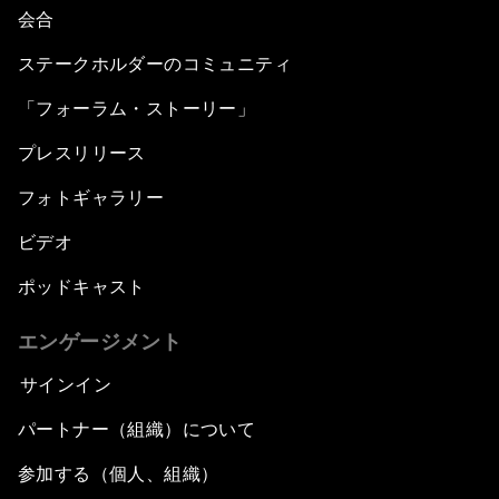
会合
Retail Goes Digital
ステークホルダーのコミュニティ
「フォーラム・ストーリー」
Environmental Stewardship in the Arab World
プレスリリース
Outlook on the Belt and Road Initiative
フォトギャラリー
The Fourth Industrial Revolution in the Arab
ビデオ
World
ポッドキャスト
The Two-State Solution in a Multiconceptual
エンゲージメント
World
サインイン
Infrastructure Outlook
パートナー（組織）について
Radicalization: Lessons from the Past
参加する（個人、組織）