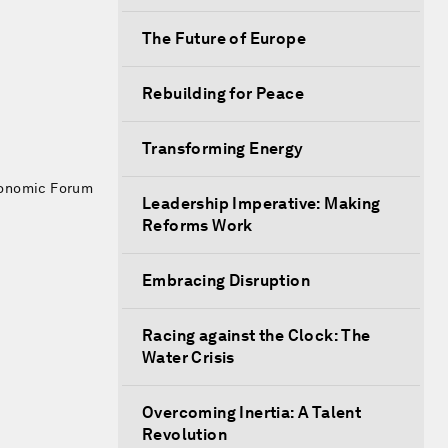
The Future of Europe
Rebuilding for Peace
Transforming Energy
conomic Forum
Leadership Imperative: Making
Reforms Work
Embracing Disruption
Racing against the Clock: The
Water Crisis
Overcoming Inertia: A Talent
Revolution