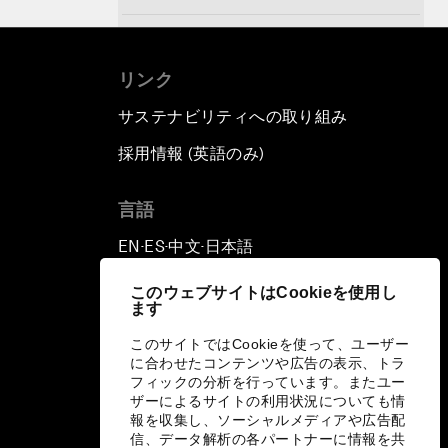
Europe and MENA: From
Neighbourhood to Common
リンク
Destiny
サステナビリティへの取り組み
Enabling a Generational
採用情報 (英語のみ)
て
Transformation
言語
EN
ES
中文
日本語
▪
▪
▪
このウェブサイトはCookieを使用し
ます
このサイトではCookieを使って、ユーザー
に合わせたコンテンツや広告の表示、トラ
フィックの分析を行っています。またユー
ザーによるサイトの利用状況についても情
報を収集し、ソーシャルメディアや広告配
信、データ解析の各パートナーに情報を共