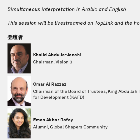
Simultaneous interpretation in Arabic and English
This session will be livestreamed on TopLink and the F
登壇者
Khalid Abdulla-Janahi
Chairman, Vision 3
Omar Al Razzaz
Chairman of the Board of Trustees, King Abdullah I
for Development (KAFD)
Eman Akbar Rafay
Alumni, Global Shapers Community