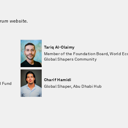
orum website.
Tariq Al-Olaimy
Member of the Foundation Board, World E
Global Shapers Community
Charif Hamidi
I Fund
Global Shaper, Abu Dhabi Hub