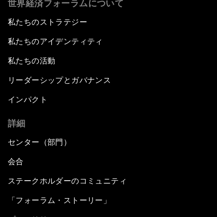
世界経済フォーラムについて
私たちのストラテジー
Leading Business with Purpose
私たちのアイデンティティ
Global Economic Outlook
私たちの活動
Shaping the Fourth Industrial Revolution
リーダーシップとガバナンス
インパクト
Reinvigorating Brazil's Investment Climate
詳細
The Post-Manufacturing Economy
センター（部門）
An Insight, An Idea with Pelé
会合
ステークホルダーのコミュニティ
A New Deal on Globalization
「フォーラム・ストーリー」
Latin America in a Deals-Based Global Order