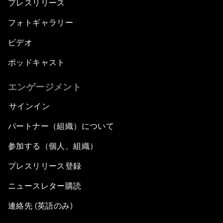
プレスリリース
E-Commerce: Expanding Trade Horizons
フォトギャラリー
ビデオ
Scaling Up Innovation in Agriculture
ポッドキャスト
Breaking the Cycle of Corruption
エンゲージメント
Reforms for a Stronger Regional Economic
サインイン
Outlook
パートナー（組織）について
Equipping the Smart City of Tomorrow
参加する（個人、組織）
プレスリリース登録
Migration in Latin America: Between Economic
Mobility and Humanitarian Displacement
ニュースレター購読
Boosting Latin America's Infrastructure
連絡先 (英語のみ)