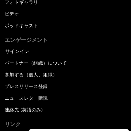
E-Commerce: Expanding Trade Horizons
フォトギャラリー
ビデオ
Scaling Up Innovation in Agriculture
ポッドキャスト
Breaking the Cycle of Corruption
エンゲージメント
Reforms for a Stronger Regional Economic
サインイン
Outlook
パートナー（組織）について
Equipping the Smart City of Tomorrow
参加する（個人、組織）
プレスリリース登録
Migration in Latin America: Between Economic
Mobility and Humanitarian Displacement
ニュースレター購読
Boosting Latin America's Infrastructure
連絡先 (英語のみ)
リンク
The Tide Is Turning: International Trade in 2018