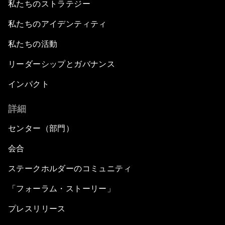
私たちのストラテジー
Leading Business with Purpose
私たちのアイデンティティ
Global Economic Outlook
私たちの活動
Shaping the Fourth Industrial Revolution
リーダーシップとガバナンス
インパクト
Reinvigorating Brazil's Investment Climate
詳細
The Post-Manufacturing Economy
センター（部門）
An Insight, An Idea with Pelé
会合
ステークホルダーのコミュニティ
A New Deal on Globalization
「フォーラム・ストーリー」
Latin America in a Deals-Based Global Order
プレスリリース