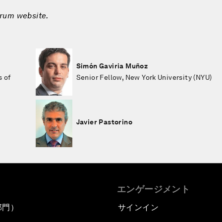
orum website.
Simón Gaviria Muñoz
s of
Senior Fellow, New York University (NYU)
Javier Pastorino
エンゲージメント
部門）
サインイン