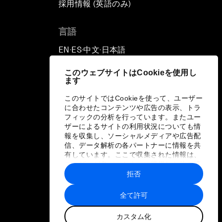
採用情報 (英語のみ)
て
Risks
言語
Productive Latin America
EN
ES
中文
日本語
▪
▪
▪
Fighting Corruption: The New
Way Forward
このウェブサイトはCookieを使用し
ます
How to Advance Inclusive Growth
このサイトではCookieを使って、ユーザー
に合わせたコンテンツや広告の表示、トラ
フィックの分析を行っています。またユー
Latin America's Energy Transition
ザーによるサイトの利用状況についても情
報を収集し、ソーシャルメディアや広告配
信、データ解析の各パートナーに情報を共
Fostering Development and
有しています。ここで収集された情報は、
Entrepreneurship in the Fourth
ユーザーが各パートナーに提供した他の情
報や各パートナーのサービスを使用した際
Industrial Revolution
拒否
に収集された情報と組み合わされ、各パー
トナーによって使用されることがありま
全て許可
す。
カスタム化