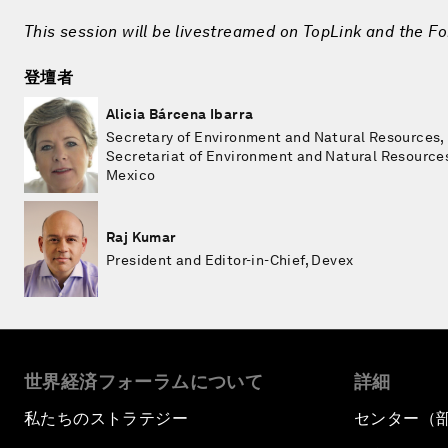
This session will be livestreamed on TopLink and the F
登壇者
Alicia Bárcena Ibarra
Secretary of Environment and Natural Resources,
Secretariat of Environment and Natural Resource
Mexico
Raj Kumar
President and Editor-in-Chief, Devex
世界経済フォーラムについて
詳細
私たちのストラテジー
センター（