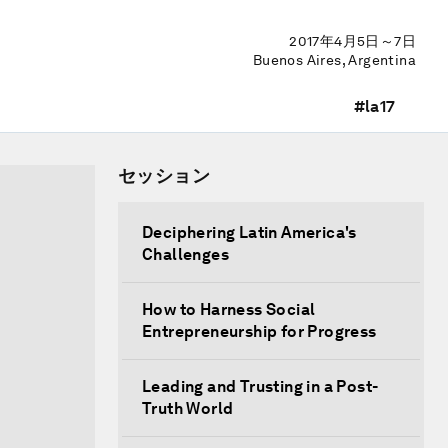
2017年4月5日～7日
Buenos Aires, Argentina
#la17
セッション
Deciphering Latin America's
Challenges
How to Harness Social
Entrepreneurship for Progress
Leading and Trusting in a Post-
Truth World