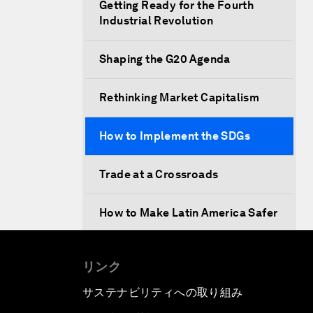
Getting Ready for the Fourth
Industrial Revolution
Shaping the G20 Agenda
Rethinking Market Capitalism
How to Implement the SDGs
Trade at a Crossroads
How to Make Latin America Safer
Keeping the Commitment on
リンク
Climate Change
サステナビリティへの取り組み
How to Respond to Political