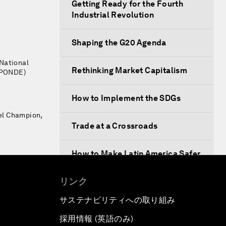
Getting Ready for the Fourth
Industrial Revolution
Shaping the G20 Agenda
National
Rethinking Market Capitalism
ESPONDE)
How to Implement the SDGs
el Champion,
Trade at a Crossroads
How to Make Latin America Safer
リンク
Keeping the Commitment on
Climate Change
サステナビリティへの取り組み
採用情報 (英語のみ)
て
How to Respond to Political