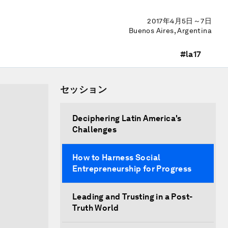
2017年4月5日～7日
Buenos Aires, Argentina
#la17
セッション
Deciphering Latin America's
Challenges
How to Harness Social
Entrepreneurship for Progress
Leading and Trusting in a Post-
Truth World