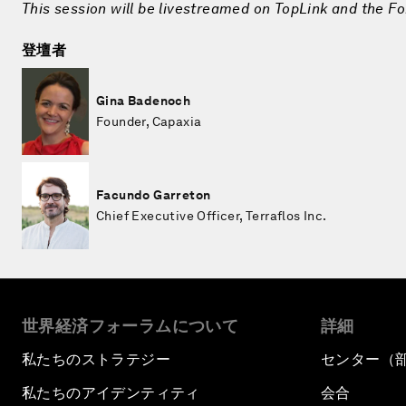
This session will be livestreamed on TopLink and the F
登壇者
Gina Badenoch
Founder, Capaxia
Facundo Garreton
Chief Executive Officer, Terraflos Inc.
世界経済フォーラムについて
詳細
私たちのストラテジー
センター（
私たちのアイデンティティ
会合