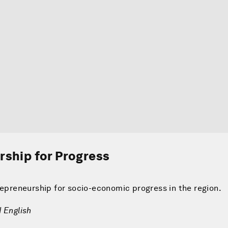
rship for Progress
repreneurship for socio-economic progress in the region.
 English