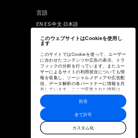
Risks
言語
Productive Latin America
EN
ES
中文
日本語
▪
▪
▪
Fighting Corruption: The New
このウェブサイトはCookieを使用し
ます
Way Forward
このサイトではCookieを使って、ユーザー
に合わせたコンテンツや広告の表示、トラ
How to Advance Inclusive Growth
フィックの分析を行っています。またユー
ザーによるサイトの利用状況についても情
Latin America's Energy Transition
報を収集し、ソーシャルメディアや広告配
信、データ解析の各パートナーに情報を共
有しています。ここで収集された情報は、
Fostering Development and
ユーザーが各パートナーに提供した他の情
報や各パートナーのサービスを使用した際
Entrepreneurship in the Fourth
拒否
に収集された情報と組み合わされ、各パー
Industrial Revolution
トナーによって使用されることがありま
全て許可
す。
カスタム化