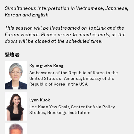
Simultaneous interpretation in Vietnamese, Japanese,
Korean and English
This session will be livestreamed on TopLink and the
Forum website. Please arrive 15 minutes early, as the
doors will be closed at the scheduled time.
登壇者
Kyung-wha Kang
Ambassador of the Republic of Korea to the
United States of America, Embassy of the
Republic of Korea in the USA
Lynn Kuok
Lee Kuan Yew Chair, Center for Asia Policy
Studies, Brookings Institution