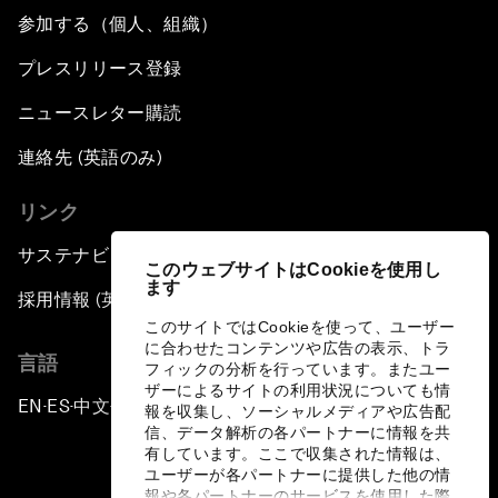
参加する（個人、組織）
プレスリリース登録
ニュースレター購読
連絡先 (英語のみ)
リンク
サステナビリティへの取り組み
このウェブサイトはCookieを使用し
ます
採用情報 (英語のみ)
このサイトではCookieを使って、ユーザー
に合わせたコンテンツや広告の表示、トラ
言語
フィックの分析を行っています。またユー
ザーによるサイトの利用状況についても情
EN
ES
中文
日本語
▪
▪
▪
報を収集し、ソーシャルメディアや広告配
信、データ解析の各パートナーに情報を共
有しています。ここで収集された情報は、
ユーザーが各パートナーに提供した他の情
報や各パートナーのサービスを使用した際