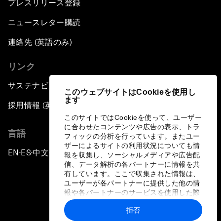
プレスリリース登録
ニュースレター購読
連絡先 (英語のみ)
リンク
サステナビリティへの取り組み
このウェブサイトはCookieを使用し
ます
採用情報 (英語のみ)
このサイトではCookieを使って、ユーザー
に合わせたコンテンツや広告の表示、トラ
言語
フィックの分析を行っています。またユー
ザーによるサイトの利用状況についても情
EN
ES
中文
日本語
▪
▪
▪
報を収集し、ソーシャルメディアや広告配
信、データ解析の各パートナーに情報を共
有しています。ここで収集された情報は、
ユーザーが各パートナーに提供した他の情
報や各パートナーのサービスを使用した際
に収集された情報と組み合わされ、各パー
拒否
トナーによって使用されることがありま
プライバシーポリシーと利用規約
す。