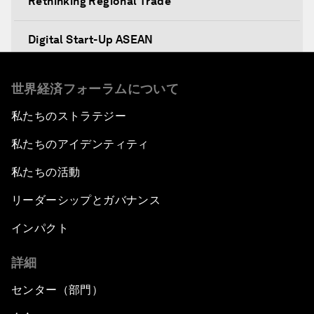
Rethinking Regional Trade
Digital Start-Up ASEAN
Prosperity, Values and the ASEAN Way
世界経済フォーラムについて
私たちのストラテジー
Dethroning Cash as King
私たちのアイデンティティ
ASEAN Youth Survey
私たちの活動
Illegal Fishing
リーダーシップとガバナンス
インパクト
Digital Intelligence
詳細
ASEAN after 50: What Next?
センター（部門）
What If: The Youth of ASEAN Run the Region?