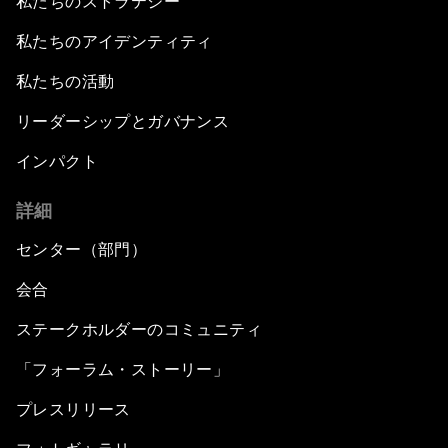
私たちのストラテジー
Infrastructure Investment
私たちのアイデンティティ
The Village of the Future
私たちの活動
リーダーシップとガバナンス
Rethinking Agriculture
インパクト
What If: All Education Were Digital?
詳細
Tackling Climate Change
センター（部門）
会合
Realizing Africa as One Market
ステークホルダーのコミュニティ
Towards a New Energy Future
「フォーラム・ストーリー」
プレスリリース
Managing Migration