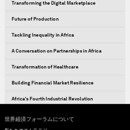
Transforming the Digital Marketplace
Future of Production
Tackling Inequality in Africa
A Conversation on Partnerships in Africa
Transformation of Healthcare
Building Financial Market Resilience
Africa's Fourth Industrial Revolution
Africa Social Entrepreneurs of the Year Award
世界経済フォーラムについて
Ceremony