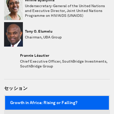
Winnie Byanyima
Undersecretary-General of the United Nations
and Executive Director, Joint United Nations
Programme on HIV/AIDS (UNAIDS)
Tony O. Elumelu
Chairman, UBA Group
Frannie Léautier
Chief Executive Officer, SouthBridge Investments,
SouthBridge Group
セッション
Growth in Africa: Rising or Falling?