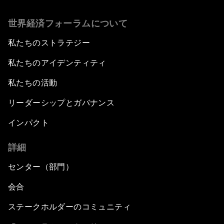
Africa Social Entrepreneurs of the Year Award
世界経済フォーラムについて
Ceremony
私たちのストラテジー
Infrastructure Investment
私たちのアイデンティティ
The Village of the Future
私たちの活動
リーダーシップとガバナンス
Rethinking Agriculture
インパクト
What If: All Education Were Digital?
詳細
Tackling Climate Change
センター（部門）
会合
Realizing Africa as One Market
ステークホルダーのコミュニティ
Towards a New Energy Future