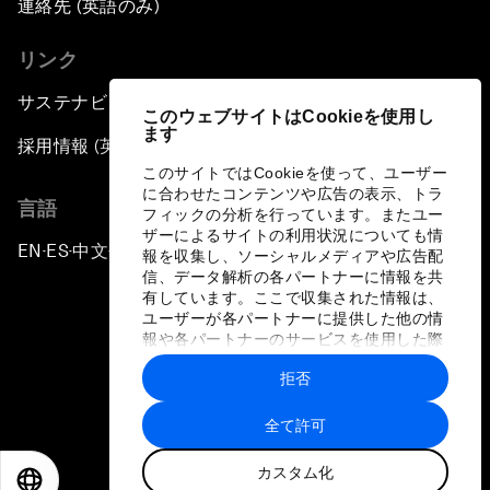
連絡先 (英語のみ)
リンク
サステナビリティへの取り組み
このウェブサイトはCookieを使用し
ます
採用情報 (英語のみ)
このサイトではCookieを使って、ユーザー
に合わせたコンテンツや広告の表示、トラ
言語
フィックの分析を行っています。またユー
ザーによるサイトの利用状況についても情
EN
ES
中文
日本語
▪
▪
▪
報を収集し、ソーシャルメディアや広告配
信、データ解析の各パートナーに情報を共
有しています。ここで収集された情報は、
ユーザーが各パートナーに提供した他の情
報や各パートナーのサービスを使用した際
に収集された情報と組み合わされ、各パー
拒否
トナーによって使用されることがありま
プライバシーポリシーと利用規約
す。
全て許可
サイトマップ
カスタム化
©
2026
世界経済フォーラム
EN
ES
中文
日本語