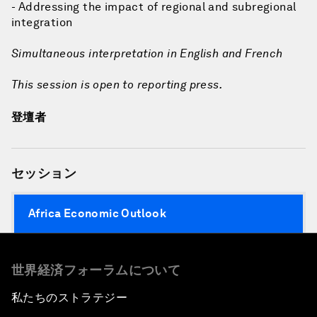
- Addressing the impact of regional and subregional
integration
Simultaneous interpretation in English and French
This session is open to reporting press.
登壇者
セッション
Africa Economic Outlook
世界経済フォーラムについて
私たちのストラテジー