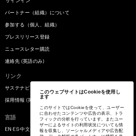
サインイン
パートナー（組織）について
参加する（個人、組織）
プレスリリース登録
ニュースレター購読
連絡先 (英語のみ)
リンク
サステナビリティへの取り組み
このウェブサイトはCookieを使用し
ます
採用情報 (英語のみ)
このサイトではCookieを使って、ユーザー
に合わせたコンテンツや広告の表示、トラ
言語
フィックの分析を行っています。またユー
ザーによるサイトの利用状況についても情
EN
ES
中文
日本語
▪
▪
▪
報を収集し、ソーシャルメディアや広告配