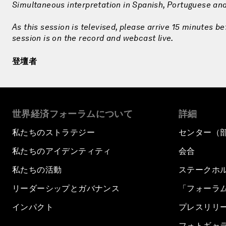
Simultaneous interpretation in Spanish, Portuguese and
As this session is televised, please arrive 15 minutes be
session is on the record and webcast live.
登壇者
世界経済フォーラムについて
詳細
私たちのストラテジー
センター（
私たちのアイデンティティ
会合
私たちの活動
ステークホ
リーダーシップとガバナンス
「フォーラ
インパクト
プレスリリ
フォトギャ