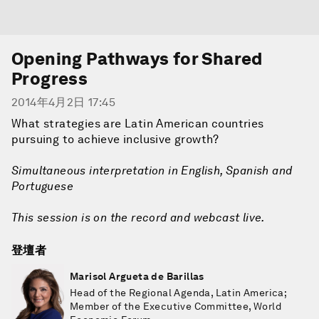
Opening Pathways for Shared
Progress
2014年4月2日 17:45
What strategies are Latin American countries
pursuing to achieve inclusive growth?
Simultaneous interpretation in English, Spanish and
Portuguese
This session is on the record and webcast live.
登壇者
Marisol Argueta de Barillas
Head of the Regional Agenda, Latin America;
Member of the Executive Committee, World