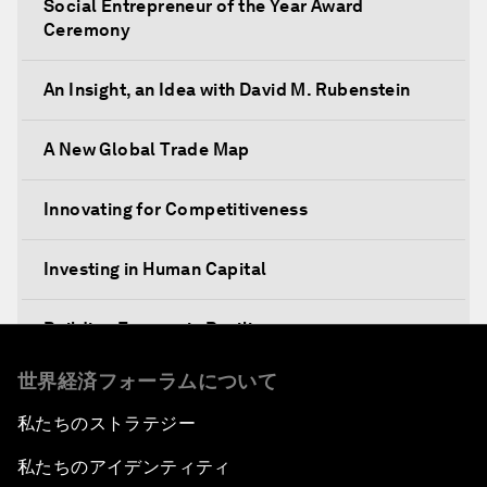
Social Entrepreneur of the Year Award
Ceremony
An Insight, an Idea with David M. Rubenstein
A New Global Trade Map
Innovating for Competitiveness
Investing in Human Capital
Building Economic Resilience
世界経済フォーラムについて
Boosting Institutional Reforms
私たちのストラテジー
Towards a New Climate and Development
私たちのアイデンティティ
Agenda