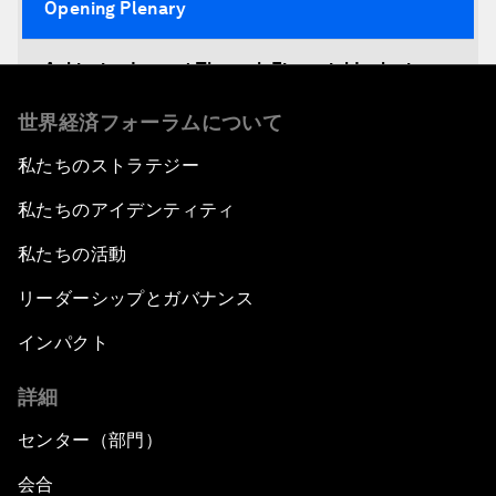
Opening Plenary
Achieving Impact Through Financial Inclusion
世界経済フォーラムについて
Decision-Making in a Disruptive World
私たちのストラテジー
Climate-Smart Growth
私たちのアイデンティティ
Asia Security Outlook
私たちの活動
リーダーシップとガバナンス
Rethinking Economic Growth
インパクト
Equitable Employment
詳細
Global Statesmanship Award
センター（部門）
会合
Accelerating ASEAN Strategic Infrastructure