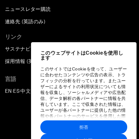
ニュースレター購読
連絡先 (英語のみ)
リンク
サステナビリティへの取り組み
このウェブサイトはCookieを使用し
ます
採用情報 (英語のみ)
このサイトではCookieを使って、ユーザー
に合わせたコンテンツや広告の表示、トラ
言語
フィックの分析を行っています。またユー
ザーによるサイトの利用状況についても情
EN
ES
中文
日本語
▪
▪
▪
報を収集し、ソーシャルメディアや広告配
信、データ解析の各パートナーに情報を共
有しています。ここで収集された情報は、
ユーザーが各パートナーに提供した他の情
報や各パートナーのサービスを使用した際
に収集された情報と組み合わされ、各パー
拒否
トナーによって使用されることがありま
プライバシーポリシーと利用規約
す。