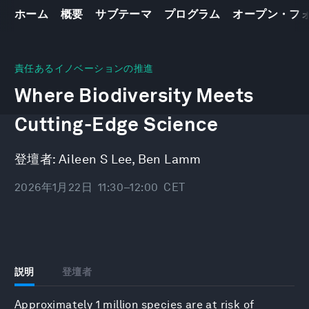
ホーム
概要
サブテーマ
プログラム
オープン・フ
0
seconds
責任あるイノベーションの推進
of
Where Biodiversity Meets
30
minutes,
10
Cutting-Edge Science
seconds
登壇者:
Aileen S Lee
,
Ben Lamm
2026年1月22日
11:30–12:00
CET
説明
登壇者
Approximately 1 million species are at risk of