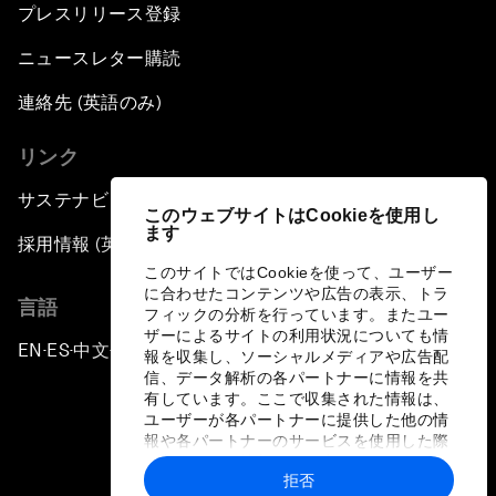
プレスリリース登録
ニュースレター購読
連絡先 (英語のみ)
リンク
サステナビリティへの取り組み
このウェブサイトはCookieを使用し
ます
採用情報 (英語のみ)
このサイトではCookieを使って、ユーザー
に合わせたコンテンツや広告の表示、トラ
言語
フィックの分析を行っています。またユー
ザーによるサイトの利用状況についても情
EN
ES
中文
日本語
▪
▪
▪
報を収集し、ソーシャルメディアや広告配
信、データ解析の各パートナーに情報を共
有しています。ここで収集された情報は、
ユーザーが各パートナーに提供した他の情
報や各パートナーのサービスを使用した際
に収集された情報と組み合わされ、各パー
拒否
トナーによって使用されることがありま