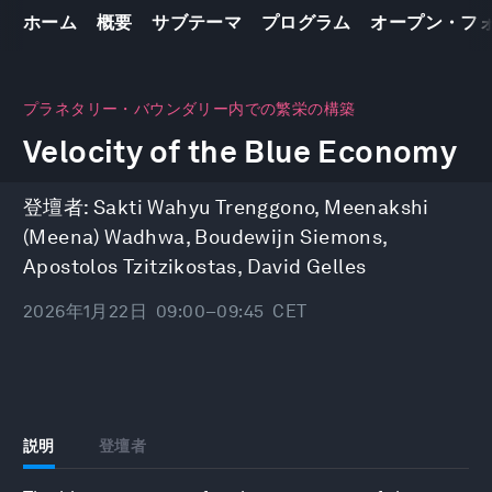
ホーム
概要
サブテーマ
プログラム
オープン・フ
0
seconds
プラネタリー・バウンダリー内での繁栄の構築
of
Velocity of the Blue Economy
41
minutes,
10
seconds
登壇者:
Sakti Wahyu Trenggono
,
Meenakshi
(Meena) Wadhwa
,
Boudewijn Siemons
,
Apostolos Tzitzikostas
,
David Gelles
2026年1月22日
09:00–09:45
CET
説明
登壇者