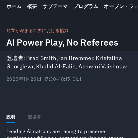
ホーム
概要
サブテーマ
プログラム
オープン・フ
0
seconds
対立が深まる世界における協力
of
AI Power Play, No Referees
48
minutes,
10
seconds
登壇者:
Brad Smith
,
Ian Bremmer
,
Kristalina
Georgieva
,
Khalid Al-Falih
,
Ashwini Vaishnaw
2026年1月20日
17:30–18:15
CET
説明
登壇者
Leading AI nations are racing to preserve