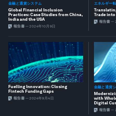
金融と通貨システム
エネルギー
Global Financial Inclusion
Translatin
Practices: Case Studies from China,
Trade int
India and the USA
報告書
—
報告書
—
2024年10月9日
Fuelling Innovation: Closing
金融と通貨
Fintech Funding Gaps
Modernizi
with Whol
報告書
—
2024年9月4日
Digital C
報告書
—