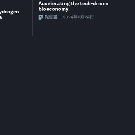
Accelerating the tech-driven
bioeconomy
Hydrogen
a
報告書
—
2024年6月24日