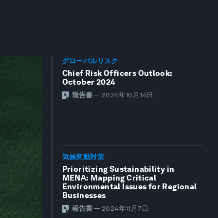
グローバルリスク
Chief Risk Officers Outlook:
October 2024
報告書
—
2024年10月14日
気候変動対策
Prioritizing Sustainability in
MENA: Mapping Critical
Environmental Issues for Regional
Businesses
報告書
—
2024年11月7日