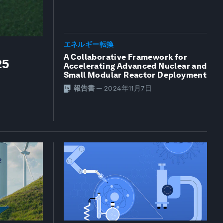
エネルギー転換
A Collaborative Framework for
25
Accelerating Advanced Nuclear and
Small Modular Reactor Deployment
報告書
—
2024年11月7日