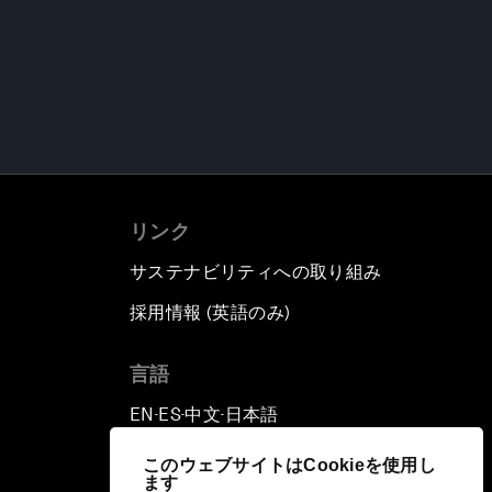
リンク
サステナビリティへの取り組み
採用情報 (英語のみ)
て
言語
EN
ES
中文
日本語
▪
▪
▪
このウェブサイトはCookieを使用し
ます