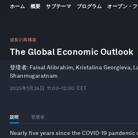
ホーム
概要
サブテーマ
プログラム
オープン・フ
0
seconds
成長の再構築
of
The Global Economic Outlook
58
minutes,
0
Volume
90%
登壇者:
Faisal Alibrahim
,
Kristalina Georgieva
,
L
Shanmugaratnam
2025年1月24日
11:00–12:00
CET
説明
登壇者
Nearly five years since the COVID-19 pandemic u