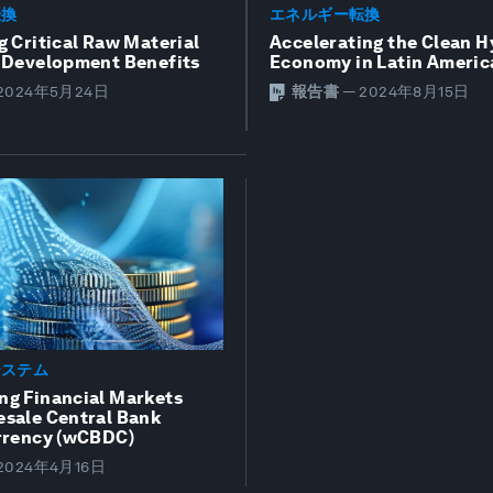
転換
エネルギー転換
g Critical Raw Material
Accelerating the Clean 
o Development Benefits
Economy in Latin Americ
2024年5月24日
報告書
—
2024年8月15日
システム
ng Financial Markets
esale Central Bank
urrency (wCBDC)
2024年4月16日