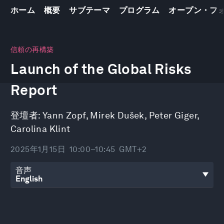
ホーム
概要
サブテーマ
プログラム
オープン・フ
0
seconds
信頼の再構築
of
Launch of the Global Risks
45
minutes,
35
Report
seconds
登壇者:
Yann Zopf
,
Mirek Dušek
,
Peter Giger
,
Carolina Klint
2025年1月15日
10:00–10:45
GMT+2
音声