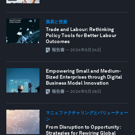
貿易と投資
Trade and Labour: Rethinking
Policy Tools for Better Labour
Outcomes
報告書
—
2024年6月24日
Empowering Small and Medium-
Sized Enterprises through Digital
Business Model Innovation
報告書
—
2024年5月28日
マニュファクチャリングとバリューチェー
ン
From Disruption to Opportunity:
Strategies for Rewiring Global