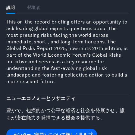
説明
登壇者
This on-the-record briefing offers an opportunity to
ask leading global experts questions about the
most pressing risks facing the world across
immediate, short-, and long-term horizons. The
Global Risks Report 2025, now in its 20th edition, is
part of the World Economic Forum's Global Risks
Initiative and serves as a key resource for
understanding the fast-evolving global risk
landscape and fostering collective action to build a
more resilient future.
ニューエコノミーとソサエティ
豊かで、包摂的かつ公平な経済と社会を発展させ、誰
もが潜在能力を発揮できる機会を提供する。
センター（部門）について詳しく見る