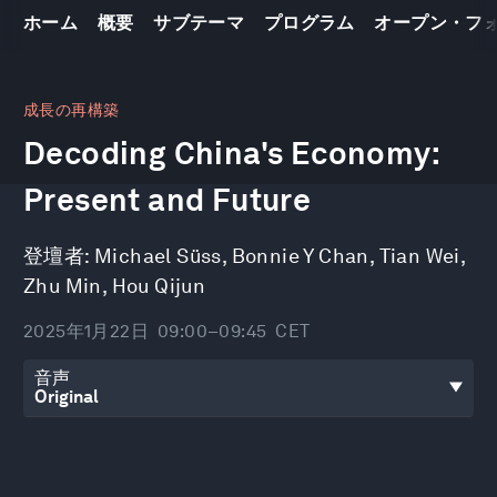
ホーム
概要
サブテーマ
プログラム
オープン・フ
0
seconds
成長の再構築
of
Decoding China's Economy:
47
minutes,
44
Present and Future
seconds
登壇者:
Michael Süss
,
Bonnie Y Chan
,
Tian Wei
,
Zhu Min
,
Hou Qijun
2025年1月22日
09:00–09:45
CET
音声