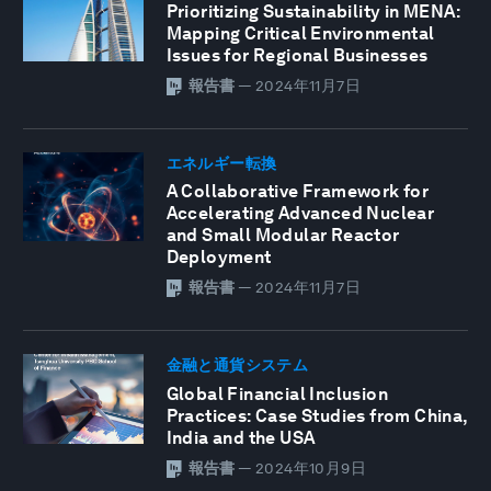
Prioritizing Sustainability in MENA:
Mapping Critical Environmental
Issues for Regional Businesses
報告書
—
2024年11月7日
エネルギー転換
A Collaborative Framework for
Accelerating Advanced Nuclear
and Small Modular Reactor
Deployment
報告書
—
2024年11月7日
金融と通貨システム
Global Financial Inclusion
Practices: Case Studies from China,
India and the USA
報告書
—
2024年10月9日