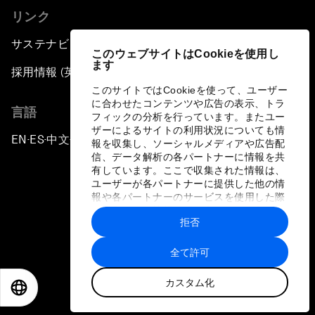
リンク
サステナビリティへの取り組み
このウェブサイトはCookieを使用し
ます
採用情報 (英語のみ)
このサイトではCookieを使って、ユーザー
に合わせたコンテンツや広告の表示、トラ
言語
フィックの分析を行っています。またユー
ザーによるサイトの利用状況についても情
EN
ES
中文
日本語
▪
▪
▪
報を収集し、ソーシャルメディアや広告配
信、データ解析の各パートナーに情報を共
有しています。ここで収集された情報は、
ユーザーが各パートナーに提供した他の情
報や各パートナーのサービスを使用した際
に収集された情報と組み合わされ、各パー
拒否
トナーによって使用されることがありま
プライバシーポリシーと利用規約
す。
全て許可
サイトマップ
カスタム化
©
2026
世界経済フォーラム
EN
ES
中文
日本語