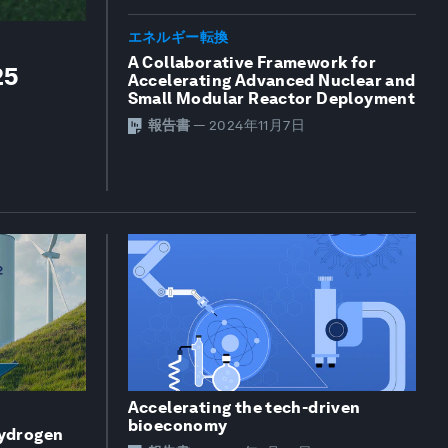
エネルギー転換
A Collaborative Framework for
25
Accelerating Advanced Nuclear and
Small Modular Reactor Deployment
報告書
—
2024年11月7日
Accelerating the tech-driven
bioeconomy
Hydrogen