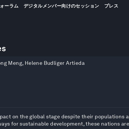
ォーラム
デジタルメンバー向けのセッション
プレス
es
ong Meng
,
Helene Budliger Artieda
ct on the global stage despite their populations 
ways for sustainable development, these nations ar