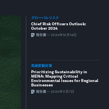
グローバルリスク
Chief Risk Officers Outlook:
October 2024
報告書
—
2024年10月14日
気候変動対策
Prioritizing Sustainability in
MENA: Mapping Critical
Environmental Issues for Regional
Businesses
報告書
—
2024年11月7日