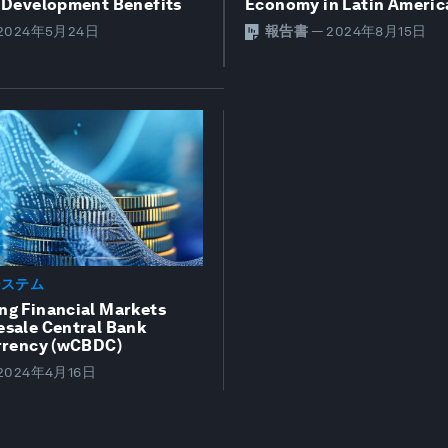
o Development Benefits
Economy in Latin Americ
2024年5月24日
報告書
—
2024年8月15日
システム
ng Financial Markets
esale Central Bank
urrency (wCBDC)
2024年4月16日