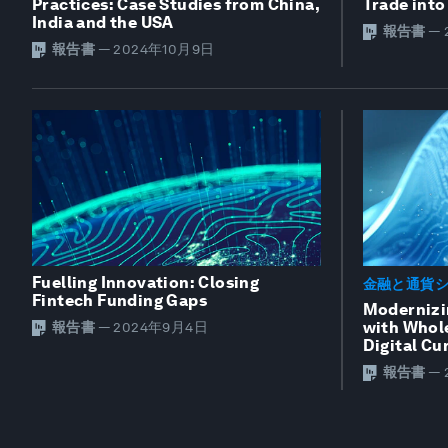
Practices: Case Studies from China,
Trade int
India and the USA
報告書
—
報告書
—
2024年10月9日
Fuelling Innovation: Closing
金融と通貨
Fintech Funding Gaps
Modernizi
with Whol
報告書
—
2024年9月4日
Digital C
報告書
—