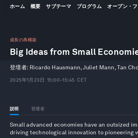
ホーム
概要
サブテーマ
プログラム
オープン・フ
0
seconds
成長の再構築
of
Big Ideas from Small Economi
45
minutes,
46
seconds
Volume
登壇者:
Ricardo Hausmann
,
Juliet Mann
,
Tan Ch
90%
2025年1月23日
15:00–15:45
CET
説明
登壇者
Small advanced economies have an outsized impa
driving technological innovation to pioneering 