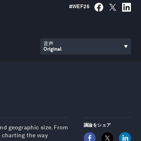
#
WEF25
音声
議論をシェア
and geographic size. From
e charting the way