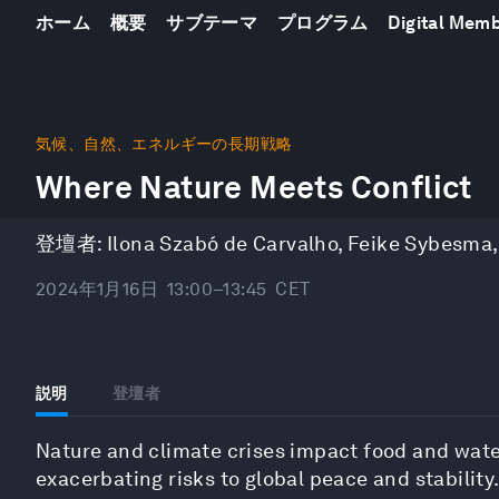
ホーム
概要
サブテーマ
プログラム
Digital Mem
0
seconds
気候、自然、エネルギーの長期戦略
of
Where Nature Meets Conflict
47
minutes,
51
seconds
Volume
登壇者:
Ilona Szabó de Carvalho
,
Feike Sybesma
90%
2024年1月16日
13:00–13:45
CET
説明
登壇者
Nature and climate crises impact food and wate
exacerbating risks to global peace and stability