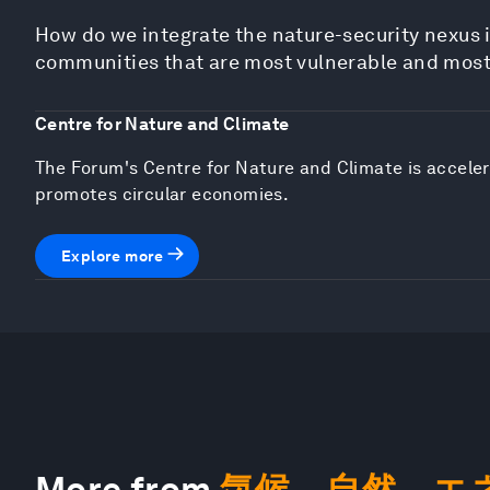
How do we integrate the nature-security nexus 
communities that are most vulnerable and most
Centre for Nature and Climate
The Forum's Centre for Nature and Climate is acceler
promotes circular economies.
Explore more
More from
気候、自然、エ