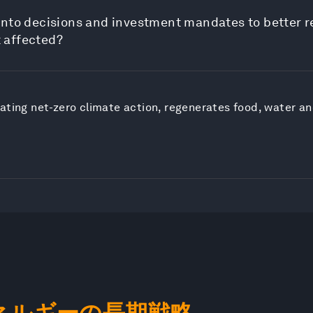
into decisions and investment mandates to better r
 affected?
ating net-zero climate action, regenerates food, water a
ネルギーの長期戦略