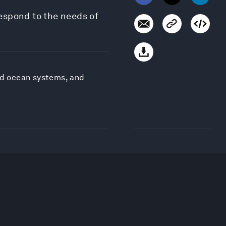
espond to the needs of
nd ocean systems, and