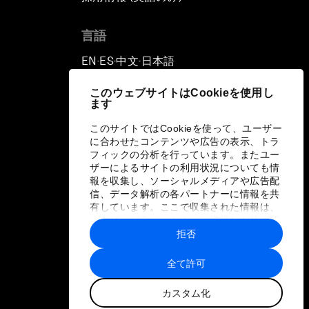
言語
EN
ES
中文
日本語
▪
▪
▪
このウェブサイトはCookieを使用し
ます
このサイトではCookieを使って、ユーザー
に合わせたコンテンツや広告の表示、トラ
フィックの分析を行っています。またユー
ザーによるサイトの利用状況についても情
報を収集し、ソーシャルメディアや広告配
信、データ解析の各パートナーに情報を共
有しています。ここで収集された情報は、
ユーザーが各パートナーに提供した他の情
報や各パートナーのサービスを使用した際
拒否
に収集された情報と組み合わされ、各パー
トナーによって使用されることがありま
全て許可
す。
カスタム化