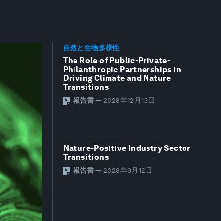
自然と生物多様性
The Role of Public-Private-
Philanthropic Partnerships in
Driving Climate and Nature
Transitions
報告書
—
2023年12月13日
Nature-Positive Industry Sector
Transitions
報告書
—
2023年9月12日