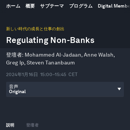
ホーム
概要
サブテーマ
プログラム
Digital Memb
0
seconds
新しい時代の成長と仕事の創出
of
Regulating Non-Banks
44
minutes,
9
seconds
登壇者:
Mohammed Al-Jadaan
,
Anne Walsh
,
Greg Ip
,
Steven Tananbaum
2024年1月16日
15:00–15:45
CET
音声
説明
登壇者