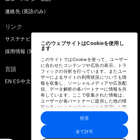
連絡先 (英語のみ)
リンク
サステナビリティへの取り組み
このウェブサイトはCookieを使用し
ます
採用情報 (英語のみ)
このサイトではCookieを使って、ユーザー
に合わせたコンテンツや広告の表示、トラ
言語
フィックの分析を行っています。またユー
ザーによるサイトの利用状況についても情
EN
ES
中文
日本語
▪
▪
▪
報を収集し、ソーシャルメディアや広告配
信、データ解析の各パートナーに情報を共
有しています。ここで収集された情報は、
ユーザーが各パートナーに提供した他の情
報や各パートナーのサービスを使用した際
に収集された情報と組み合わされ、各パー
拒否
トナーによって使用されることがありま
プライバシーポリシーと利用規約
す。
全て許可
サイトマップ