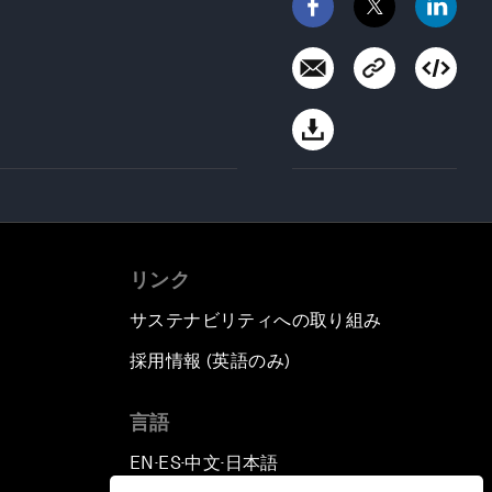
リンク
サステナビリティへの取り組み
採用情報 (英語のみ)
て
言語
EN
ES
中文
日本語
▪
▪
▪