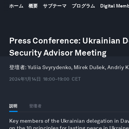
ホーム
概要
サブテーマ
プログラム
Digital Mem
0
seconds
Press Conference: Ukrainian D
of
52
Security Advisor Meeting
minutes,
17
seconds
Volume
90%
登壇者:
Yuliia Svyrydenko
,
Mirek Dušek
,
Andriy K
2024年1月14日
18:00–19:00
CET
説明
登壇者
Key members of the Ukrainian delegation in Davo
on the 10 principles for lasting peace in Ukraine