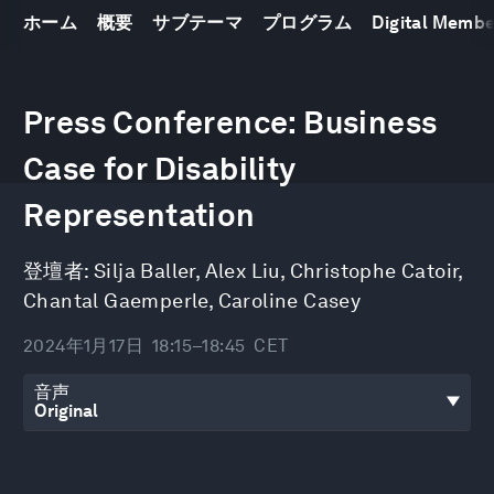
ホーム
概要
サブテーマ
プログラム
Digital Memb
0
seconds
Press Conference: Business
of
31
Case for Disability
minutes,
41
seconds
Representation
登壇者:
Silja Baller
,
Alex Liu
,
Christophe Catoir
,
Chantal Gaemperle
,
Caroline Casey
2024年1月17日
18:15–18:45
CET
音声