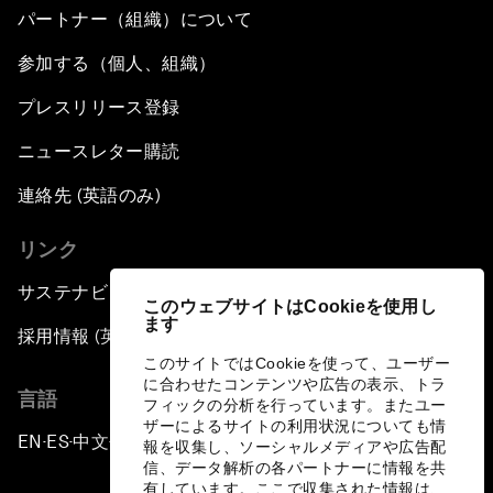
パートナー（組織）について
参加する（個人、組織）
プレスリリース登録
ニュースレター購読
連絡先 (英語のみ)
リンク
サステナビリティへの取り組み
このウェブサイトはCookieを使用し
ます
採用情報 (英語のみ)
このサイトではCookieを使って、ユーザー
に合わせたコンテンツや広告の表示、トラ
言語
フィックの分析を行っています。またユー
ザーによるサイトの利用状況についても情
EN
ES
中文
日本語
▪
▪
▪
報を収集し、ソーシャルメディアや広告配
信、データ解析の各パートナーに情報を共
有しています。ここで収集された情報は、