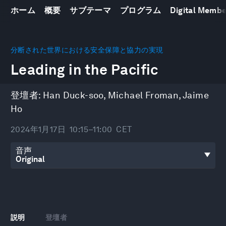
ホーム
概要
サブテーマ
プログラム
Digital Memb
0
seconds
分断された世界における安全保障と協力の実現
of
Leading in the Pacific
49
minutes,
45
seconds
登壇者:
Han Duck-soo
,
Michael Froman
,
Jaime
Ho
2024年1月17日
10:15–11:00
CET
音声
説明
登壇者