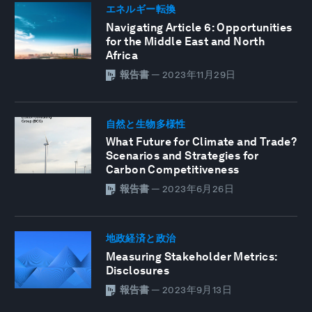
エネルギー転換
Navigating Article 6: Opportunities
for the Middle East and North
Africa
報告書
—
2023年11月29日
自然と生物多様性
What Future for Climate and Trade?
Scenarios and Strategies for
Carbon Competitiveness
報告書
—
2023年6月26日
地政経済と政治
Measuring Stakeholder Metrics:
Disclosures
報告書
—
2023年9月13日