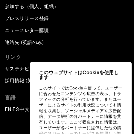
参加する（個人、組織）
プレスリリース登録
ニュースレター購読
連絡先 (英語のみ)
リンク
サステナビリティへの取り組み
このウェブサイトはCookieを使用し
ます
採用情報 (英語のみ)
このサイトではCookieを使って、ユーザー
に合わせたコンテンツや広告の表示、トラ
言語
フィックの分析を行っています。またユー
ザーによるサイトの利用状況についても情
EN
ES
中文
日本語
▪
▪
▪
報を収集し、ソーシャルメディアや広告配
信、データ解析の各パートナーに情報を共
有しています。ここで収集された情報は、
ユーザーが各パートナーに提供した他の情
報や各パートナーのサービスを使用した際