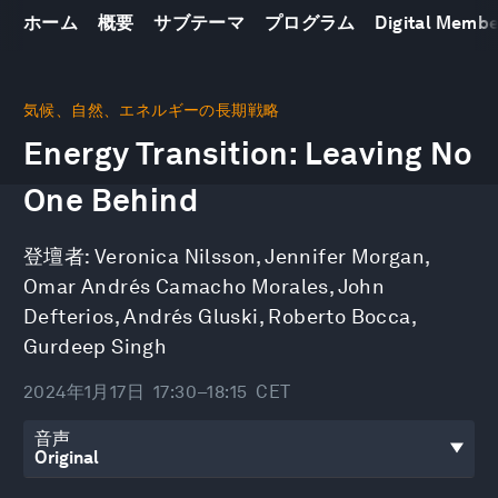
ホーム
概要
サブテーマ
プログラム
Digital Memb
0
seconds
気候、自然、エネルギーの長期戦略
of
Energy Transition: Leaving No
45
minutes,
44
One Behind
seconds
登壇者:
Veronica Nilsson
,
Jennifer Morgan
,
Omar Andrés Camacho Morales
,
John
Defterios
,
Andrés Gluski
,
Roberto Bocca
,
Gurdeep Singh
2024年1月17日
17:30–18:15
CET
音声