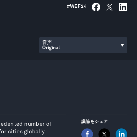
#
WEF24
音声
議論をシェア
ecedented number of
r cities globally.