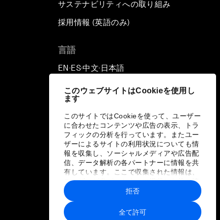
サステナビリティへの取り組み
採用情報 (英語のみ)
て
言語
EN
ES
中文
日本語
▪
▪
▪
このウェブサイトはCookieを使用し
ます
このサイトではCookieを使って、ユーザー
に合わせたコンテンツや広告の表示、トラ
フィックの分析を行っています。またユー
ザーによるサイトの利用状況についても情
報を収集し、ソーシャルメディアや広告配
信、データ解析の各パートナーに情報を共
有しています。ここで収集された情報は、
ユーザーが各パートナーに提供した他の情
報や各パートナーのサービスを使用した際
拒否
に収集された情報と組み合わされ、各パー
トナーによって使用されることがありま
全て許可
す。