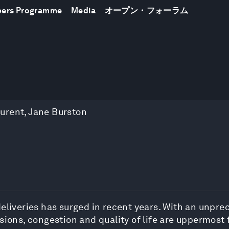
bers Programme
Media
オープン・フォーラム
urent
,
Jane Burston
iveries has surged in recent years. With an unpr
ions, congestion and quality of life are uppermost fo