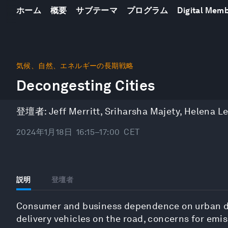
ホーム
概要
サブテーマ
プログラム
Digital Mem
0
seconds
気候、自然、エネルギーの長期戦略
of
Decongesting Cities
42
minutes,
55
seconds
Volume
登壇者:
Jeff Merritt
,
Sriharsha Majety
,
Helena Le
90%
2024年1月18日
16:15–17:00
CET
説明
登壇者
Consumer and business dependence on urban del
delivery vehicles on the road, concerns for emiss