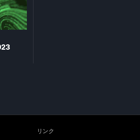
023
リンク