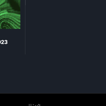
023
リンク