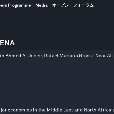
bers Programme
Media
オープン・フォーラム
MENA
in Ahmed Al-Jubeir
,
Rafael Mariano Grossi
,
Noor Ali
jor economies in the Middle East and North Africa a