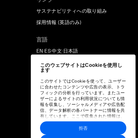
サステナビリティへの取り組み
採用情報 (英語のみ)
て
言語
EN
ES
中文
日本語
▪
▪
▪
このウェブサイトはCookieを使用し
ます
このサイトではCookieを使って、ユーザー
に合わせたコンテンツや広告の表示、トラ
フィックの分析を行っています。またユー
ザーによるサイトの利用状況についても情
報を収集し、ソーシャルメディアや広告配
信、データ解析の各パートナーに情報を共
有しています。ここで収集された情報は、
ユーザーが各パートナーに提供した他の情
報や各パートナーのサービスを使用した際
拒否
に収集された情報と組み合わされ、各パー