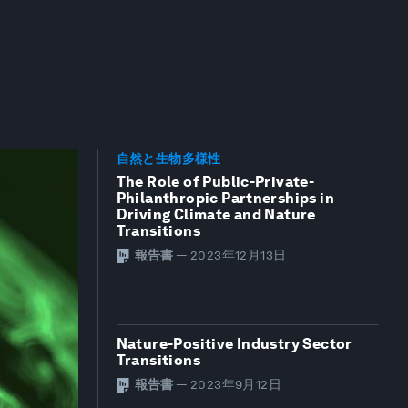
自然と生物多様性
The Role of Public-Private-
Philanthropic Partnerships in
Driving Climate and Nature
Transitions
報告書
—
2023年12月13日
Nature-Positive Industry Sector
Transitions
報告書
—
2023年9月12日