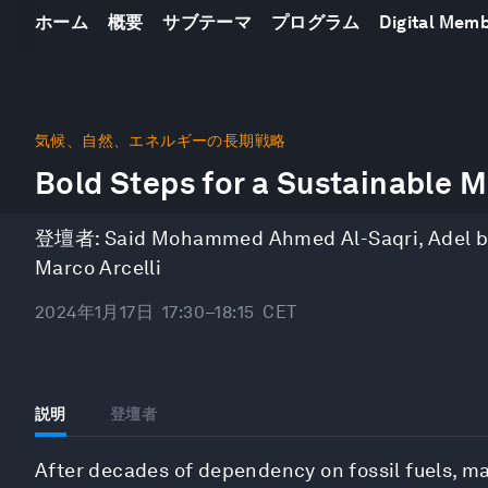
ホーム
概要
サブテーマ
プログラム
Digital Mem
0
seconds
気候、自然、エネルギーの長期戦略
of
Bold Steps for a Sustainable 
48
minutes,
58
seconds
Volume
登壇者:
Said Mohammed Ahmed Al-Saqri
,
Adel b
90%
Marco Arcelli
2024年1月17日
17:30–18:15
CET
説明
登壇者
After decades of dependency on fossil fuels, ma