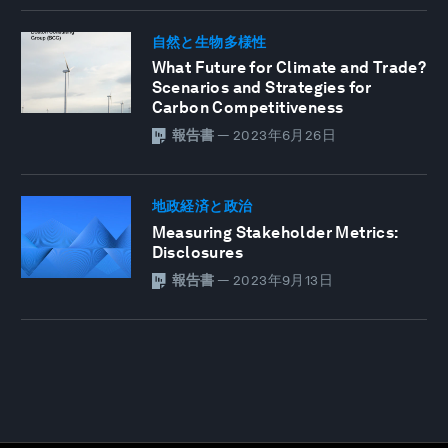
自然と生物多様性
What Future for Climate and Trade?
Scenarios and Strategies for
Carbon Competitiveness
報告書
—
2023年6月26日
地政経済と政治
Measuring Stakeholder Metrics:
Disclosures
報告書
—
2023年9月13日