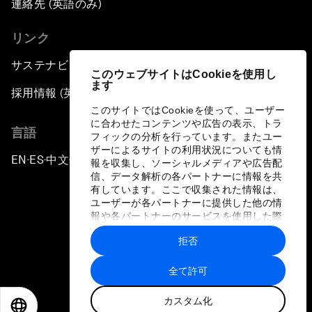
連絡先 (英語のみ)
リンク
サステナビリティへの取り組み
このウェブサイトはCookieを使用し
ます
採用情報 (英語のみ)
このサイトではCookieを使って、ユーザー
に合わせたコンテンツや広告の表示、トラ
言語
フィックの分析を行っています。またユー
ザーによるサイトの利用状況についても情
EN
ES
中文
日本語
▪
▪
▪
報を収集し、ソーシャルメディアや広告配
信、データ解析の各パートナーに情報を共
有しています。ここで収集された情報は、
ユーザーが各パートナーに提供した他の情
報や各パートナーのサービスを使用した際
に収集された情報と組み合わされ、各パー
拒否
トナーによって使用されることがありま
プライバシーポリシーと利用規約
す。
全て許可
サイトマップ
カスタム化
©
2026
世界経済フォーラム
EN
ES
中文
日本語