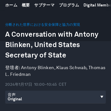
ホーム
概要
サブテーマ
プログラム
Digital Memb
0
seconds
分断された世界における安全保障と協力の実現
of
A Conversation with Antony
44
minutes,
28
Blinken, United States
seconds
Secretary of State
登壇者:
Antony Blinken
,
Klaus Schwab
,
Thomas
L. Friedman
2024年1月17日
10:00–10:45
CET
音声