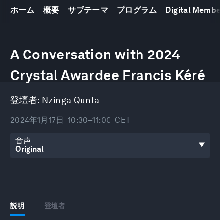
ホーム
概要
サブテーマ
プログラム
Digital Memb
0
seconds
A Conversation with 2024
of
29
Crystal Awardee Francis Kéré
minutes,
52
seconds
登壇者:
Nzinga Qunta
2024年1月17日
10:30–11:00
CET
音声
説明
登壇者