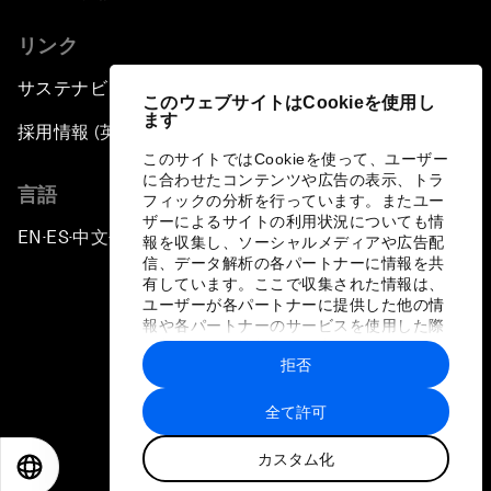
リンク
サステナビリティへの取り組み
このウェブサイトはCookieを使用し
ます
採用情報 (英語のみ)
このサイトではCookieを使って、ユーザー
に合わせたコンテンツや広告の表示、トラ
言語
フィックの分析を行っています。またユー
ザーによるサイトの利用状況についても情
EN
ES
中文
日本語
▪
▪
▪
報を収集し、ソーシャルメディアや広告配
信、データ解析の各パートナーに情報を共
有しています。ここで収集された情報は、
ユーザーが各パートナーに提供した他の情
報や各パートナーのサービスを使用した際
に収集された情報と組み合わされ、各パー
拒否
トナーによって使用されることがありま
プライバシーポリシーと利用規約
す。
全て許可
サイトマップ
カスタム化
©
2026
世界経済フォーラム
EN
ES
中文
日本語