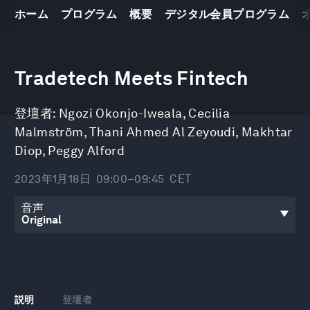
ホーム
プログラム
概要
デジタル会員プログラム
0
seconds
Tradetech Meets Fintech
of
46
minutes,
登壇者:
Ngozi Okonjo-Iweala
,
Cecilia
38
seconds
Malmström
,
Thani Ahmed Al Zeyoudi
,
Makhtar
Diop
,
Peggy Alford
2023年1月18日
09:00–09:45
CET
音声
説明
登壇者