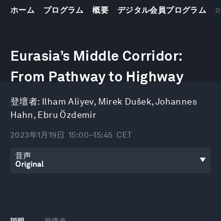
ホーム
プログラム
概要
デジタル会員プログラム
0
seconds
Eurasia’s Middle Corridor:
of
45
minutes,
From Pathway to Highway
50
seconds
登壇者:
Ilham Aliyev
,
Mirek Dušek
,
Johannes
Hahn
,
Ebru Özdemir
2023年1月19日
15:00–15:45
CET
音声
説明
登壇者