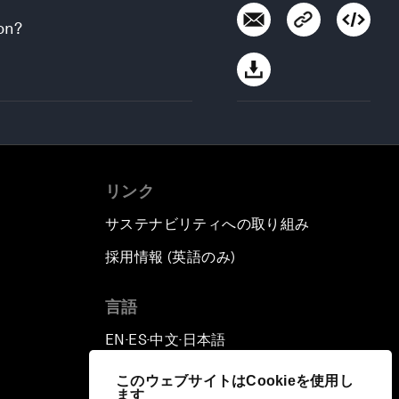
on?
リンク
サステナビリティへの取り組み
採用情報 (英語のみ)
て
言語
EN
ES
中文
日本語
▪
▪
▪
このウェブサイトはCookieを使用し
ます