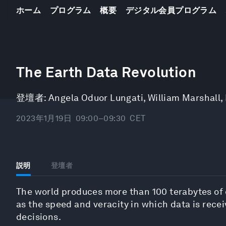
ホーム
プログラム
概要
デジタル会員プログラム
0
seconds
The Earth Data Revolution
of
32
minutes,
登壇者:
Angela Oduor Lungati
,
William Marshall
,
3
seconds
Volume
90%
2023年1月19日
09:00–09:30
CET
説明
登壇者
The world produces more than 100 terabytes of e
as the speed and veracity in which data is rece
decisions.