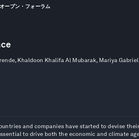
オープン・フォーラム
nce
rende
,
Khaldoon Khalifa Al Mubarak
,
Mariya Gabriel
countries and companies have started to devise their
essential to drive both the economic and climate ag