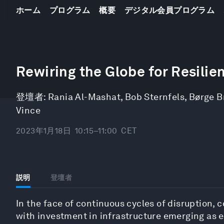
ホーム
プログラム
概要
デジタル会員プログラム
0
seconds
Rewiring the Globe for Resilie
of
47
minutes,
登壇者:
Rania Al-Mashat
,
Bob Sternfels
,
Børge B
40
seconds
Volume
Vince
90%
2023年1月18日
10:15–11:00
CET
説明
登壇者
In the face of continuous cycles of disruption, 
with investment in infrastructure emerging as 