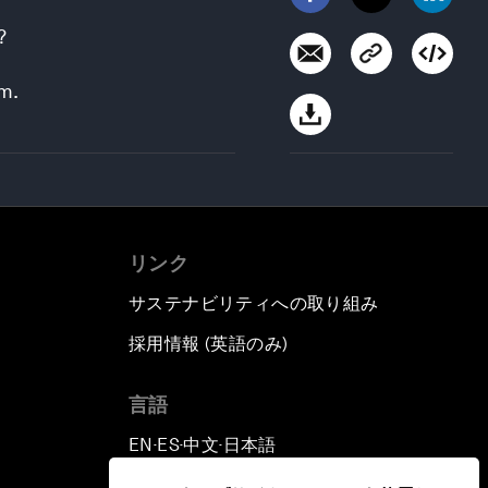
?
m.
リンク
サステナビリティへの取り組み
採用情報 (英語のみ)
て
言語
EN
ES
中文
日本語
▪
▪
▪