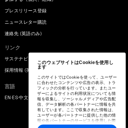
プレスリリース登録
ニュースレター購読
連絡先 (英語のみ)
リンク
サステナビリティへの取り組み
このウェブサイトはCookieを使用し
ます
採用情報 (英語のみ)
このサイトではCookieを使って、ユーザー
に合わせたコンテンツや広告の表示、トラ
言語
フィックの分析を行っています。またユー
ザーによるサイトの利用状況についても情
EN
ES
中文
日本語
▪
▪
▪
報を収集し、ソーシャルメディアや広告配
信、データ解析の各パートナーに情報を共
有しています。ここで収集された情報は、
ユーザーが各パートナーに提供した他の情
報や各パートナーのサービスを使用した際
に収集された情報と組み合わされ、各パー