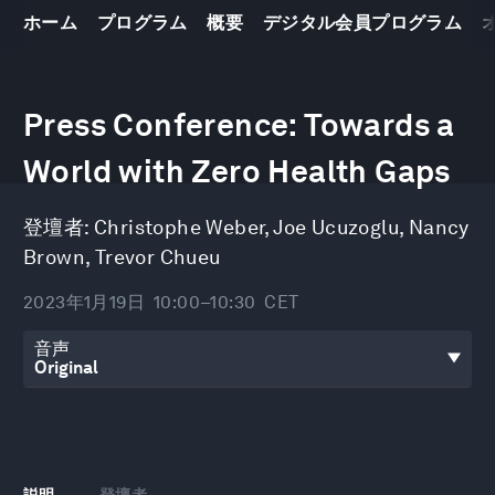
ホーム
プログラム
概要
デジタル会員プログラム
0
seconds
Press Conference: Towards a
of
29
minutes,
World with Zero Health Gaps
19
seconds
登壇者:
Christophe Weber
,
Joe Ucuzoglu
,
Nancy
Brown
,
Trevor Chueu
2023年1月19日
10:00–10:30
CET
音声
説明
登壇者