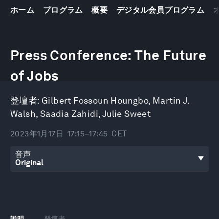
ホーム
プログラム
概要
デジタル会員プログラム
0
seconds
Press Conference: The Future
of
33
minutes,
of Jobs
7
seconds
登壇者:
Gilbert Fossoun Houngbo
,
Martin J.
Walsh
,
Saadia Zahidi
,
Julie Sweet
2023年1月17日
17:15–17:45
CET
音声
説明
登壇者