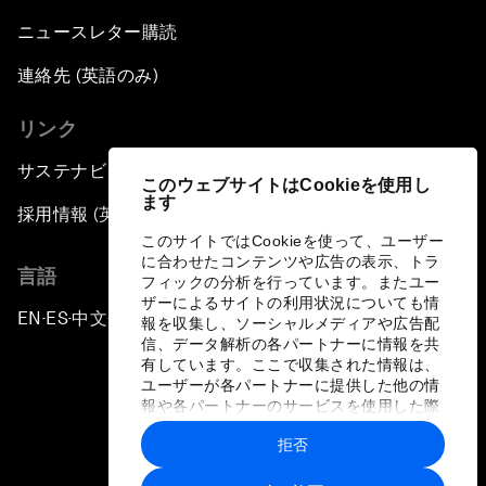
ニュースレター購読
連絡先 (英語のみ)
リンク
サステナビリティへの取り組み
このウェブサイトはCookieを使用し
ます
採用情報 (英語のみ)
このサイトではCookieを使って、ユーザー
に合わせたコンテンツや広告の表示、トラ
言語
フィックの分析を行っています。またユー
ザーによるサイトの利用状況についても情
EN
ES
中文
日本語
▪
▪
▪
報を収集し、ソーシャルメディアや広告配
信、データ解析の各パートナーに情報を共
有しています。ここで収集された情報は、
ユーザーが各パートナーに提供した他の情
報や各パートナーのサービスを使用した際
に収集された情報と組み合わされ、各パー
拒否
トナーによって使用されることがありま
プライバシーポリシーと利用規約
す。