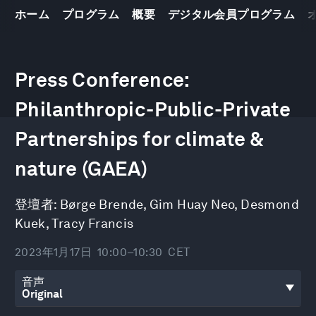
ホーム
プログラム
概要
デジタル会員プログラム
0
seconds
Press Conference:
of
34
minutes,
Philanthropic-Public-Private
23
seconds
Partnerships for climate &
nature (GAEA)
登壇者:
Børge Brende
,
Gim Huay Neo
,
Desmond
Kuek
,
Tracy Francis
2023年1月17日
10:00–10:30
CET
音声