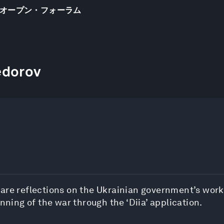
オープン・フォーラム
edorov
are reflections on the Ukrainian government’s work t
nning of the war through the ‘Diia’ application.