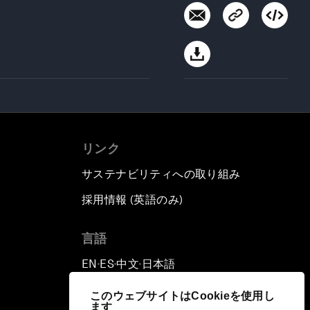
リンク
サステナビリティへの取り組み
採用情報 (英語のみ)
て
言語
EN
ES
中文
日本語
▪
▪
▪
このウェブサイトはCookieを使用し
ます