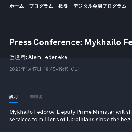
ホーム
プログラム
概要
デジタル会員プログラム
0
seconds
Press Conference: Mykhailo F
of
27
minutes,
登壇者:
Alem Tedeneke
43
seconds
Volume
90%
2023年1月17日
18:45–19:15
CET
説明
登壇者
Mykhailo Fedorov, Deputy Prime Minister will sh
services to millions of Ukrainians since the begi