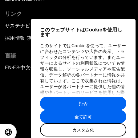
リンク
サステナビリティへの取り組み
このウェブサイトはCookieを使用し
ます
採用情報 (英語のみ)
このサイトではCookieを使って、ユーザー
に合わせたコンテンツや広告の表示、トラ
言語
フィックの分析を行っています。またユー
ザーによるサイトの利用状況についても情
EN
ES
中文
日本語
▪
▪
▪
報を収集し、ソーシャルメディアや広告配
信、データ解析の各パートナーに情報を共
有しています。ここで収集された情報は、
ユーザーが各パートナーに提供した他の情
報や各パートナーのサービスを使用した際
に収集された情報と組み合わされ、各パー
拒否
トナーによって使用されることがありま
プライバシーポリシーと利用規約
す。
全て許可
サイトマップ
カスタム化
©
2026
世界経済フォーラム
EN
ES
中文
日本語