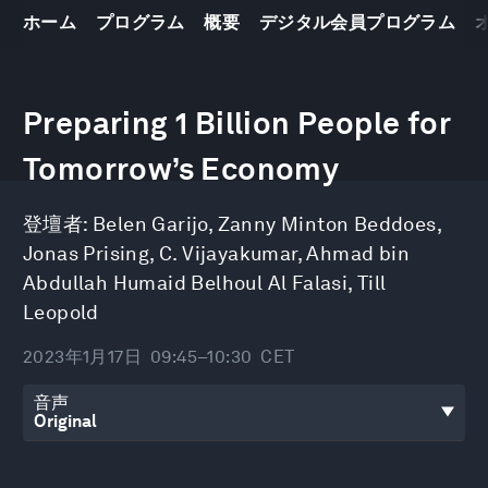
ホーム
プログラム
概要
デジタル会員プログラム
0
seconds
Preparing 1 Billion People for
of
46
minutes,
Tomorrow’s Economy
23
seconds
登壇者:
Belen Garijo
,
Zanny Minton Beddoes
,
Jonas Prising
,
C. Vijayakumar
,
Ahmad bin
Abdullah Humaid Belhoul Al Falasi
,
Till
Leopold
2023年1月17日
09:45–10:30
CET
音声