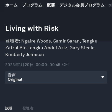
ホーム
プログラム
概要
デジタル会員プログラム
0
seconds
Living with Risk
of
48
minutes,
登壇者:
Ngaire Woods
,
Samir Saran
,
Tengku
15
seconds
Zafrul Bin Tengku Abdul Aziz
,
Gary Steele
,
Kimberly Johnson
2023年1月20日
09:00–09:45
CET
音声
説明
登壇者