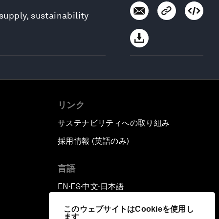
upply, sustainability
リンク
サステナビリティへの取り組み
採用情報 (英語のみ)
て
言語
EN
ES
中文
日本語
▪
▪
▪
このウェブサイトはCookieを使用し
ます