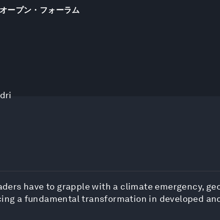
オープン・フォーラム
dri
eaders have to grapple with a climate emergency, geo
facing a fundamental transformation in developed a