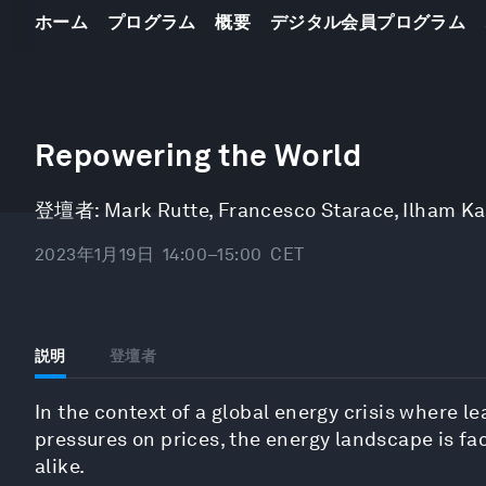
ホーム
プログラム
概要
デジタル会員プログラム
0
seconds
Repowering the World
of
1
hour,
登壇者:
Mark Rutte
,
Francesco Starace
,
Ilham Ka
1
minute,
3
2023年1月19日
14:00–15:00
CET
seconds
Volume
90%
説明
登壇者
In the context of a global energy crisis where l
pressures on prices, the energy landscape is 
alike.