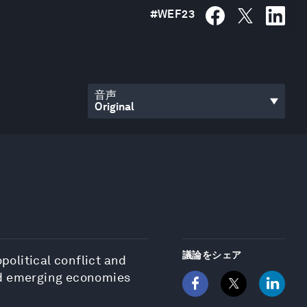
#
WEF23
音声
議論をシェア
political conflict and
nd emerging economies