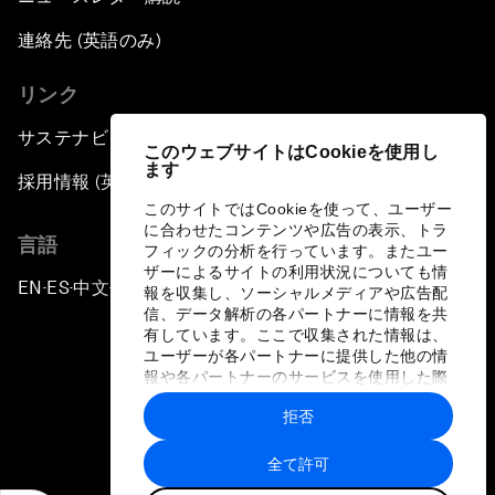
連絡先 (英語のみ)
リンク
サステナビリティへの取り組み
このウェブサイトはCookieを使用し
ます
採用情報 (英語のみ)
このサイトではCookieを使って、ユーザー
に合わせたコンテンツや広告の表示、トラ
言語
フィックの分析を行っています。またユー
ザーによるサイトの利用状況についても情
EN
ES
中文
日本語
▪
▪
▪
報を収集し、ソーシャルメディアや広告配
信、データ解析の各パートナーに情報を共
有しています。ここで収集された情報は、
ユーザーが各パートナーに提供した他の情
報や各パートナーのサービスを使用した際
に収集された情報と組み合わされ、各パー
拒否
トナーによって使用されることがありま
プライバシーポリシーと利用規約
す。
全て許可
サイトマップ