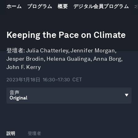
ホーム
プログラム
概要
デジタル会員プログラム
0
seconds
Keeping the Pace on Climate
of
1
hour,
登壇者:
Julia Chatterley
,
Jennifer Morgan
,
5
minutes,
Jesper Brodin
,
Helena Gualinga
,
Anna Borg
,
34
seconds
John F. Kerry
2023年1月18日
16:30–17:30
CET
音声
説明
登壇者