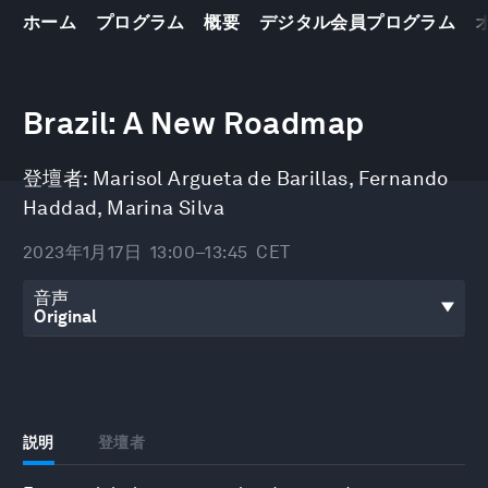
ホーム
プログラム
概要
デジタル会員プログラム
0
seconds
Brazil: A New Roadmap
of
39
minutes,
登壇者:
Marisol Argueta de Barillas
,
Fernando
38
seconds
Haddad
,
Marina Silva
2023年1月17日
13:00–13:45
CET
音声
説明
登壇者