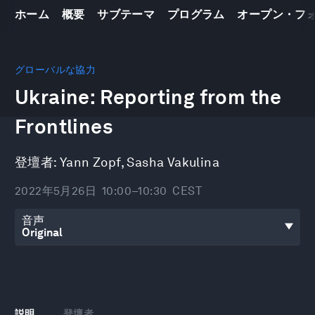
ホーム
概要
サブテーマ
プログラム
オープン・フ
0
seconds
グローバルな協力
of
Ukraine: Reporting from the
41
minutes,
2
Frontlines
seconds
登壇者:
Yann Zopf
,
Sasha Vakulina
2022年5月26日
10:00–10:30
CEST
音声
説明
登壇者