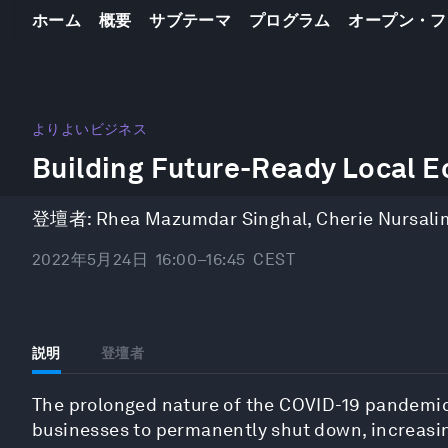
ホーム
概要
サブテーマ
プログラム
オープン・フ
0
seconds
よりよいビジネス
of
Building Future-Ready Local 
45
minutes,
21
seconds
Volume
登壇者:
Rhea Mazumdar Singhal
,
Cherie Nursali
90%
2022年5月24日
16:00–16:45
CEST
説明
登壇者
The prolonged nature of the COVID-19 pandemic 
businesses to permanently shut down, increasing