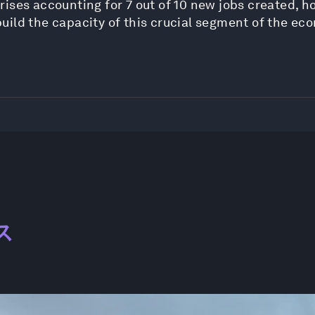
rises accounting for 7 out of 10 new jobs created,
uild the capacity of this crucial segment of the e
ス