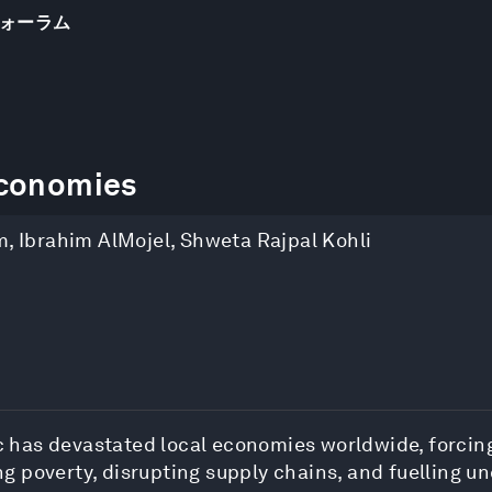
ォーラム
Economies
m
,
Ibrahim AlMojel
,
Shweta Rajpal Kohli
has devastated local economies worldwide, forcing 
 poverty, disrupting supply chains, and fuelling un