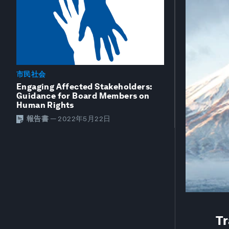
市民社会
Engaging Affected Stakeholders:
Guidance for Board Members on
Human Rights
報告書
—
2022年5月22日
Tr