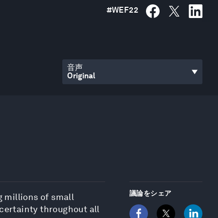
#
WEF22
音声
議論をシェア
millions of small
certainty throughout all